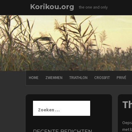
Skip
Korikou.org
the one and only
to
content
HOME
ZWEMMEN
TRIATHLON
CROSSFIT
PRIVÉ
T
Zoeken
naar:
Oeps!
met b
RECENTE BERICHTEN