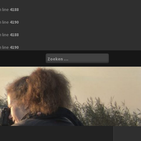
 line
4188
 line
4190
 line
4188
 line
4190
Zoeken
naar: