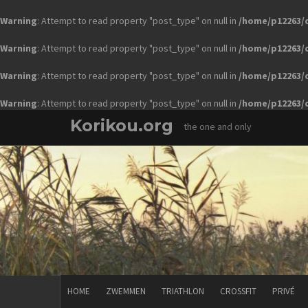
Warning
: Attempt to read property "post_type" on null in
/home/p12263/
Warning
: Attempt to read property "post_type" on null in
/home/p12263/
Warning
: Attempt to read property "post_type" on null in
/home/p12263/
Warning
: Attempt to read property "post_type" on null in
/home/p12263/
Skip
Korikou.org
the one and only
to
content
HOME
ZWEMMEN
TRIATHLON
CROSSFIT
PRIVÉ